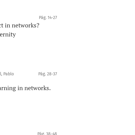
Pág. 14-27
ct in networks?
ernity
, Pablo
Pág. 28-37
arning in networks.
Pág. 38-48