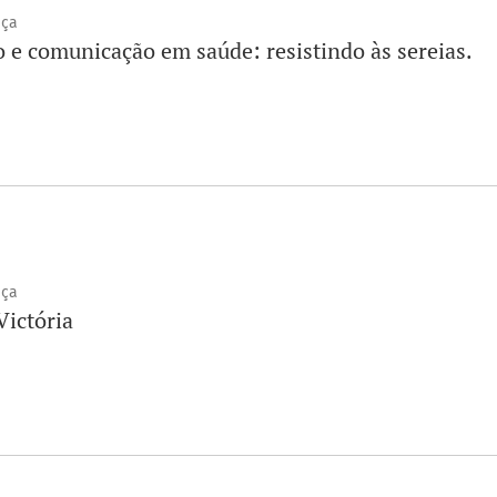
nça
 e comunicação em saúde: resistindo às sereias.
nça
Victória