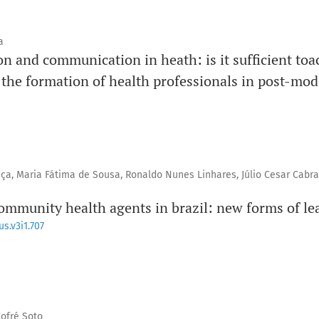
a
n and communication in heath: is it sufficient toa
 the formation of health professionals in post-mod
, Maria Fátima de Sousa, Ronaldo Nunes Linhares, Júlio Cesar Cabral
community health agents in brazil: new forms of le
s.v3i1.707
Cofré Soto