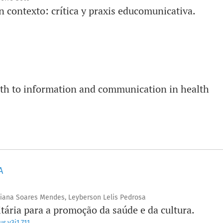
 contexto: crítica y praxis educomunicativa.
gth to information and communication in health
A
uliana Soares Mendes, Leyberson Lelis Pedrosa
ria para a promoção da saúde e da cultura.
s.v3i1.711