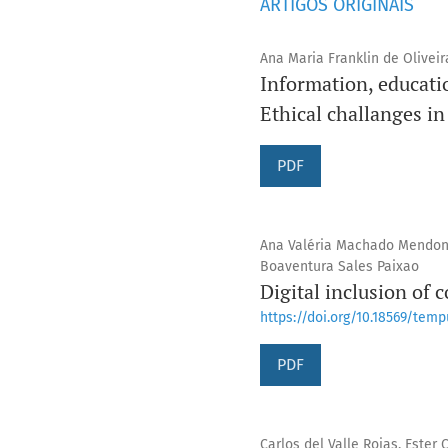
ARTIGOS ORIGINAIS
Ana Maria Franklin de Oliveir
Information, educatio
Ethical challanges in
PDF
Ana Valéria Machado Mendonça
Boaventura Sales Paixao
Digital inclusion of 
https://doi.org/10.18569/tempu
PDF
Carlos del Valle Rojas, Ester 