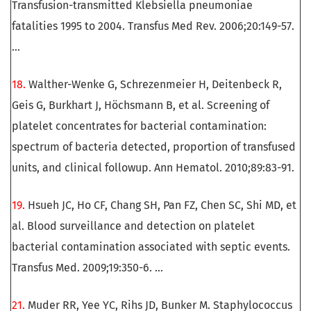
Transfusion-transmitted Klebsiella pneumoniae
fatalities 1995 to 2004. Transfus Med Rev. 2006;20:149-57.
...
18.
Walther-Wenke G, Schrezenmeier H, Deitenbeck R,
Geis G, Burkhart J, Höchsmann B, et al. Screening of
platelet concentrates for bacterial contamination:
spectrum of bacteria detected, proportion of transfused
units, and clinical followup. Ann Hematol. 2010;89:83-91.
19.
Hsueh JC, Ho CF, Chang SH, Pan FZ, Chen SC, Shi MD, et
al. Blood surveillance and detection on platelet
bacterial contamination associated with septic events.
Transfus Med. 2009;19:350-6. …
21.
Muder RR, Yee YC, Rihs JD, Bunker M. Staphylococcus