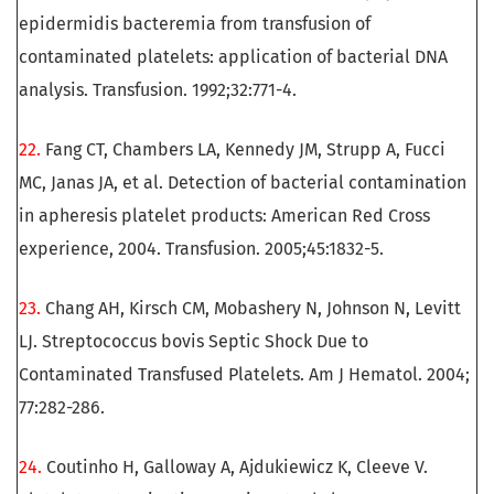
epidermidis bacteremia from transfusion of
contaminated platelets: application of bacterial DNA
analysis. Transfusion. 1992;32:771-4.
22.
Fang CT, Chambers LA, Kennedy JM, Strupp A, Fucci
MC, Janas JA, et al. Detection of bacterial contamination
in apheresis platelet products: American Red Cross
experience, 2004. Transfusion. 2005;45:1832-5.
23.
Chang AH, Kirsch CM, Mobashery N, Johnson N, Levitt
LJ. Streptococcus bovis Septic Shock Due to
Contaminated Transfused Platelets. Am J Hematol. 2004;
77:282-286.
24.
Coutinho H, Galloway A, Ajdukiewicz K, Cleeve V.