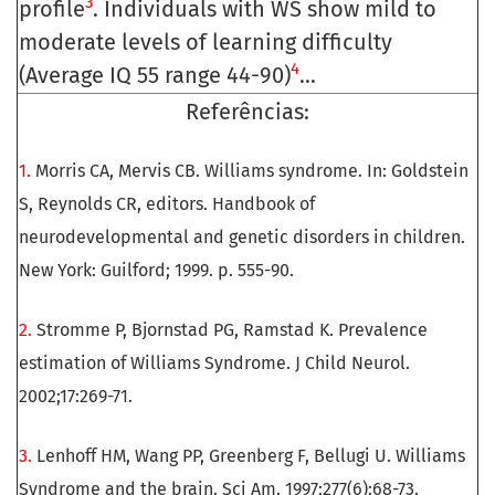
3
profile
. Individuals with WS show mild to
moderate levels of learning difficulty
4
(Average IQ 55 range 44-90)
...
Referências:
1.
Morris CA, Mervis CB. Williams syndrome. In: Goldstein
S, Reynolds CR, editors. Handbook of
neurodevelopmental and genetic disorders in children.
New York: Guilford; 1999. p. 555-90.
2.
Stromme P, Bjornstad PG, Ramstad K. Prevalence
estimation of Williams Syndrome. J Child Neurol.
2002;17:269-71.
3.
Lenhoff HM, Wang PP, Greenberg F, Bellugi U. Williams
Syndrome and the brain. Sci Am. 1997;277(6):68-73.