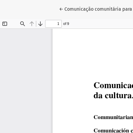
Voltar aos Detalhes do Artigo
←
Comunicação comunitária para 