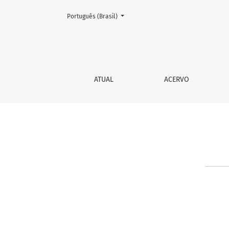
Mudar o idioma. O atual é:
Português (Brasil)
Contato
ATUAL
ACERVO