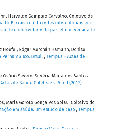
nn, Hervaldo Sampaio Carvalho, Coletivo de
a UnB: construindo redes interculturais em
m saúde e efetividade da parcela universidade
itz Hoefel, Edgar Merchán Hamann, Denise
de Pernambuco, Brasil
,
Tempus – Actas de
Osório Severo, Silvéria Maria dos Santos,
ctas de Saúde Coletiva: v. 6 n. 1 (2012):
os, Maria Gorete Gonçalves Selau, Coletivo de
ormação em saúde: um estudo de caso
,
Tempus
aria dos Santos,
Projeto Vidas Paralelas