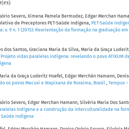
r(es)
 Osório Severo, Ximena Pamela Bermudez, Edgar Merchan Hama
oletivo de Preceptores PET-Saúde Indígena,
PET-Saúde Indígen
a: v. 9 n. 1 (2015): Reorientação da formação na graduação e
es dos Santos, Graciana Maria da Silva, Maria da Graça Luder
,
Projeto vidas paralelas indígena: revelando o povo ATIKUM 
dígena
aria da Graça Luderitz Hoefel, Edgar Merchán Hamann, Denise 
ando os povos Macuxi e Wapixana de Roraima, Brasil
,
Tempus – A
sório Severo, Edgar Merchan Hamann, Silvéria Maria Dos Sant
Paralelas Indígena e a construção da interculturalidade na f
): Saúde Indígena
efel, Edgar Merchán Hamann, Denise Osório Severo, Silvéria M