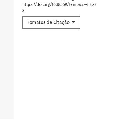
https://doi.org/10.18569/tempus.v4i2.78
3
Fomatos de Citação