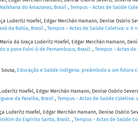
 Waíkhana do Amazonas, Brasil
,
Tempus – Actas de Saúde Coleti
raça Luderitz Hoefel, Edgar Merchán Hamann, Denise Osório Sev
axó da Bahia, Brasil
,
Tempus – Actas de Saúde Coletiva: v. 6 n
, Maria da Graça Luderitz Hoefel, Edgar Merchán Hamann, Denis
ndo o povo Fulni-ô de Pernambuco, Brasil.
,
Tempus – Actas de S
 Sousa,
Educação e Saúde Indígena: preâmbulo a um futuro 
 Luderitz Hoefel, Edgar Merchán Hamann, Denise Osório Severo
iguara da Paraíba, Brasil
,
Tempus – Actas de Saúde Coletiva: v.
aça Luderitz Hoefel, Edgar Merchán Hamann, Denise Osório Sev
nikim do Espírito Santo, Brasil.
,
Tempus – Actas de Saúde Cole