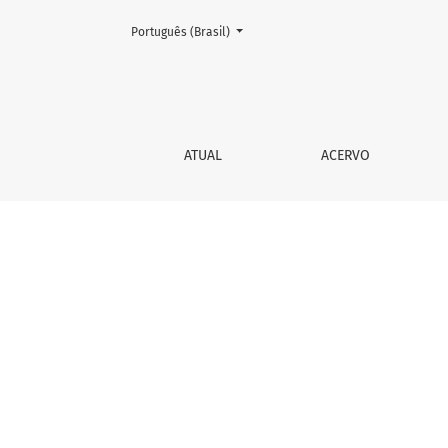
Mudar o idioma. O atual é:
Português (Brasil)
Editorial
ATUAL
ACERVO