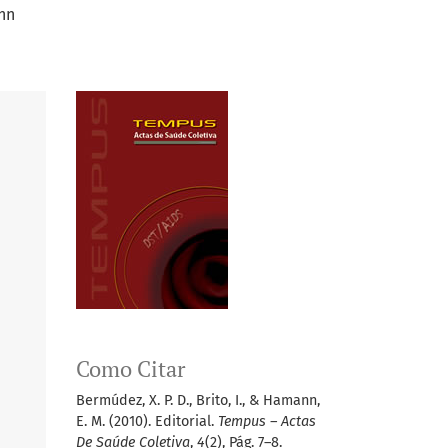
nn
Como Citar
Bermúdez, X. P. D., Brito, I., & Hamann,
E. M. (2010). Editorial.
Tempus – Actas
De Saúde Coletiva
,
4
(2), Pág. 7–8.