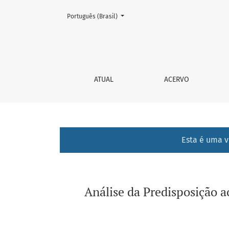
Mudar o idioma. O atual é:
Português (Brasil)
Análise da Predisposição ao Sedentarismo no
ATUAL
ACERVO
Esta é uma v
Análise da Predisposição 