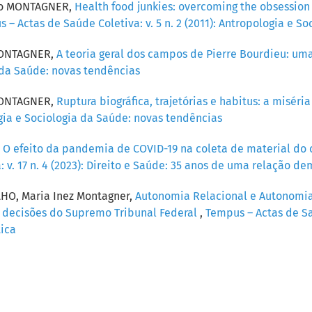
elo MONTAGNER,
Health food junkies: overcoming the obsession w
 – Actas de Saúde Coletiva: v. 5 n. 2 (2011): Antropologia e S
MONTAGNER,
A teoria geral dos campos de Pierre Bourdieu: uma
ia da Saúde: novas tendências
MONTAGNER,
Ruptura biográfica, trajetórias e habitus: a misé
logia e Sociologia da Saúde: novas tendências
,
O efeito da pandemia de COVID-19 na coleta de material do 
 v. 17 n. 4 (2023): Direito e Saúde: 35 anos de uma relação de
O, Maria Inez Montagner,
Autonomia Relacional e Autonomia
s decisões do Supremo Tribunal Federal
,
Tempus – Actas de Saú
ica