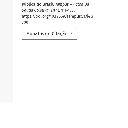
Pública do Brasil.
Tempus – Actas De
Saúde Coletiva
,
17
(4), 111–133.
https://doi.org/10.18569/tempus.v17i4.3
300
Fomatos de Citação