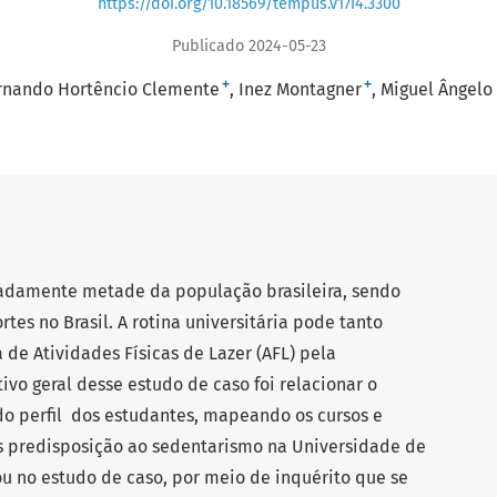
https://doi.org/10.18569/tempus.v17i4.3300
Publicado 2024-05-23
+
+
rnando Hortêncio Clemente
Inez Montagner
Miguel Ângelo
adamente metade da população brasileira, sendo
es no Brasil. A rotina universitária pode tanto
 de Atividades Físicas de Lazer (AFL) pela
o geral desse estudo de caso foi relacionar o
do perfil dos estudantes, mapeando os cursos e
is predisposição ao sedentarismo na Universidade de
ou no estudo de caso, por meio de inquérito que se