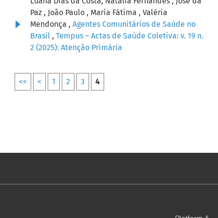
Luana Dias da Costa, Natália Fernandes , José da
Paz , João Paulo , Maria Fátima , Valéria
Mendonça ,
Agentes Comunitários de Saúde no
Brasil
,
Tempus – Actas de Saúde Coletiva: v. 19 n.
2 (2025): Atenção Primária
<<
<
1
2
3
4