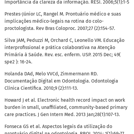
Importância da clareza da informação. RESI. 2006;5(1):1-5
Prestes-Júnior LC, Rangel M. Prontuário médico e suas
implicações médico-legais na rotina do colo-
proctologista. Rev Bras Coloproc. 2007;27 (2):154-57.
Silva JAM, Peduzzi M, Orchard C, Leonello VM. Educação
interprofissional e prática colaborativa na Atenção
Primária à Saúde. Rev. esc. enferm. USP. 2015 Dec; 49(
spe2 ): 16-24.
Holanda DAd, Melo VVCd, Zimmermann RD.
Documentação Digital em Odontologia. Odontologia
Clínica Científica. 2010;9 (2):111-13.
Howard J et al. Electronic health record impact on work
burden in small, unaffiliated, community-based primary
care practices. J Gen Intern Med. 2013 Jan;28(1):107-13.
Fonseca GS et al. Aspectos legais da utilização do
prontuário digital na odontologia. RBOL 2014: 1(1):69-77.