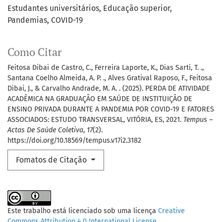
Estudantes universitários
Educação superior
Pandemias
COVID-19
Como Citar
Feitosa Dibai de Castro, C., Ferreira Laporte, K., Dias Sarti, T. .,
Santana Coelho Almeida, A. P. ., Alves Gratival Raposo, F., Feitosa
Dibai, J., & Carvalho Andrade, M. A. . (2025). PERDA DE ATIVIDADE
ACADÊMICA NA GRADUAÇÃO EM SAÚDE DE INSTITUIÇÃO DE
ENSINO PRIVADA DURANTE A PANDEMIA POR COVID-19 E FATORES
ASSOCIADOS: ESTUDO TRANSVERSAL, VITÓRIA, ES, 2021.
Tempus –
Actas De Saúde Coletiva
,
17
(2).
https://doi.org/10.18569/tempus.v17i2.3182
Fomatos de Citação
Este trabalho está licenciado sob uma licença
Creative
Commons Attribution 4.0 International License
.