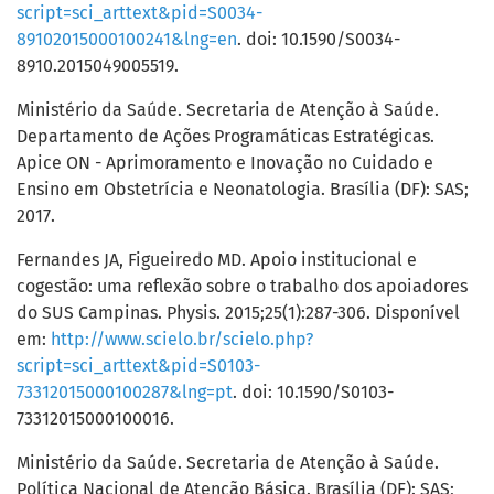
script=sci_arttext&pid=S0034-
89102015000100241&lng=en
. doi: 10.1590/S0034-
8910.2015049005519.
Ministério da Saúde. Secretaria de Atenção à Saúde.
Departamento de Ações Programáticas Estratégicas.
Apice ON - Aprimoramento e Inovação no Cuidado e
Ensino em Obstetrícia e Neonatologia. Brasília (DF): SAS;
2017.
Fernandes JA, Figueiredo MD. Apoio institucional e
cogestão: uma reflexão sobre o trabalho dos apoiadores
do SUS Campinas. Physis. 2015;25(1):287-306. Disponível
em:
http://www.scielo.br/scielo.php?
script=sci_arttext&pid=S0103-
73312015000100287&lng=pt
. doi: 10.1590/S0103-
73312015000100016.
Ministério da Saúde. Secretaria de Atenção à Saúde.
Política Nacional de Atenção Básica. Brasília (DF): SAS;