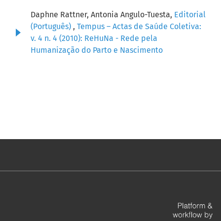
Daphne Rattner, Antonia Angulo-Tuesta,
Editorial
(Português)
,
Tempus – Actas de Saúde Coletiva:
v. 4 n. 4 (2010): ReHuNa - Rede pela
Humanização do Parto e Nascimento