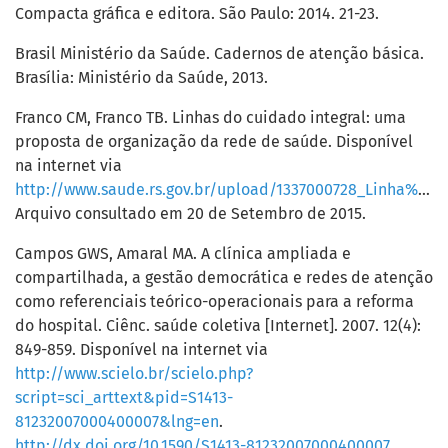
Compacta gráfica e editora. São Paulo: 2014. 21-23.
Brasil Ministério da Saúde. Cadernos de atenção básica.
Brasília: Ministério da Saúde, 2013.
Franco CM, Franco TB. Linhas do cuidado integral: uma
proposta de organização da rede de saúde. Disponível
na internet via
http://www.saude.rs.gov.br/upload/1337000728_Linha%20cuidado%20integral%20conceito%20como%20fazer.pdf
Arquivo consultado em 20 de Setembro de 2015.
Campos GWS, Amaral MA. A clínica ampliada e
compartilhada, a gestão democrática e redes de atenção
como referenciais teórico-operacionais para a reforma
do hospital. Ciênc. saúde coletiva [Internet]. 2007. 12(4):
849-859. Disponível na internet via
http://www.scielo.br/scielo.php?
script=sci_arttext&pid=S1413-
81232007000400007&lng=en
.
http://dx.doi.org/10.1590/S1413-81232007000400007
.