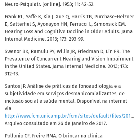
Neuro-Psiquiatr. [online]. 1953; 11: 42-52.
Frank RL, Yaffe K, Xia J, Xue Q, Harris TB, Purchase-Helzner
E, Satterfiel S, Ayonayon HN, Ferrucci L, Simonsick EM.
Hearing Loss and Cognitive Decline in Older Adults. Jama
Internal Medicine. 2013; 173: 293-99.
Swenor BK, Ramulu PY, Willis JR, Friedman D, Lin FR. The
Prevalence of Concurrent Hearing and Vision Impairment
in the United States. Jama Internal Medicine. 2013; 173:
312-13.
Santos JP. Análise de práticas da fonoaudiologia e a
subjetividade em serviços desmanicomializantes, de
inclusão social e saúde mental. Disponível na internet
via
http://www.fcm.unicamp.br/fcm/sites/default/files/2016/page/tcc_juliana_pinheiro.pdf
Arquivo consultado em 26 de Janeiro de 2017.
Pollonio CF, Freire RMA. O brincar na clínica