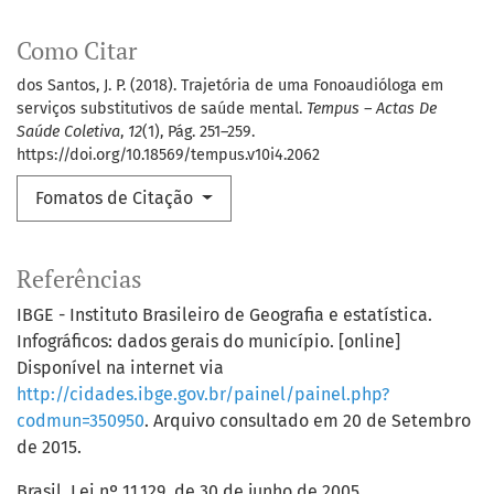
Como Citar
dos Santos, J. P. (2018). Trajetória de uma Fonoaudióloga em
serviços substitutivos de saúde mental.
Tempus – Actas De
Saúde Coletiva
,
12
(1), Pág. 251–259.
https://doi.org/10.18569/tempus.v10i4.2062
Fomatos de Citação
Referências
IBGE - Instituto Brasileiro de Geografia e estatística.
Infográficos: dados gerais do município. [online]
Disponível na internet via
http://cidades.ibge.gov.br/painel/painel.php?
codmun=350950
. Arquivo consultado em 20 de Setembro
de 2015.
Brasil. Lei nº 11.129, de 30 de junho de 2005.