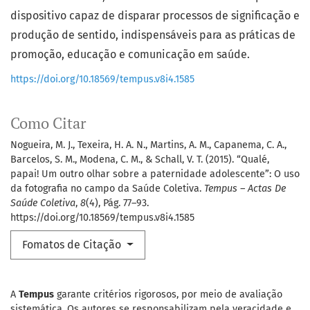
dispositivo capaz de disparar processos de significação e
produção de sentido, indispensáveis para as práticas de
promoção, educação e comunicação em saúde.
https://doi.org/10.18569/tempus.v8i4.1585
Como Citar
Nogueira, M. J., Texeira, H. A. N., Martins, A. M., Capanema, C. A.,
Barcelos, S. M., Modena, C. M., & Schall, V. T. (2015). “Qualé,
papai! Um outro olhar sobre a paternidade adolescente”: O uso
da fotografia no campo da Saúde Coletiva.
Tempus – Actas De
Saúde Coletiva
,
8
(4), Pág. 77–93.
https://doi.org/10.18569/tempus.v8i4.1585
Fomatos de Citação
A
Tempus
garante critérios rigorosos, por meio de avaliação
sistemática. Os autores se responsabilizam pela veracidade e