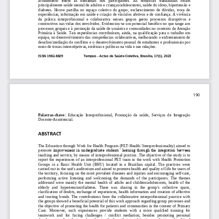
principalmente s
aúde mental de adultos e crianças/adolescentes, saúde do idoso
,
hipertensão
e 
diabetes.  Houve  partilha  no  espaço  coletivo  do  grupo,  esclarecimento  de  dúvidas,  troca  de 
experiências, informação em saúde e criação de vínculos afetivos e de confiança.
A vivência 
da  prática  interprofissional  e  colaborativa  nesses  grupos  gerou  processos 
disruptivos  e 
construtivos nas vidas dos envolvidos. 
Evidenciou
-
se um potencial benéfico no que tange aos 
processos grupais e à 
promoção da saúde
de usuários e comunidades no contexto da Atenção 
Primária  à  Saúde.  Tais  experiências  contribuíram,  ainda, 
na  qualificação  para  o  trabalho  em 
equipe, no desenvolvimento das competências colaborativas, melhorando o enfrentamento de 
desafios/mediação de conflitos e o desenvolvimento pessoal de estudantes e profissionais por 
meio de trocas intersubjetivas, estétic
as e políticas na vida e nas relações. 
ISSN 1982
-
8829
Tempus 
-
Actas de Saúde Coletiva, Brasília, 17(1), 2023
190
Palavras
-
chave:
Educação  Interprofissional,
Promoção  da  sa
úde,
Serviços  de  Integração 
Docente
-
Assistencial.
ABSTRACT
The Education through Work for Health Program (PET
-
Health/ Interprofessionality) aimed to 
promote
improvement in  undergraduate students’ learning through the  integration between 
teaching and service, by  means of interprofessional practice. The objective of the study is to 
report  the  experiences  of  an  interprofessional  PET  team  in  the  work  with  Health 
Promotion 
Groups  in  a  Basic  Health  Unit  (BHU)  located  in  a  Brazilian  capital.  The  practices  were 
carried out in the unit's auditorium and aimed to promote health and quality of life for users of 
the  territory,  focusing  on  the  most  prevalent  diseases  and  in
juries  and  encouraging  self
-
care, 
performing  active  listening  and  welcoming  the  demands  of  the  participants.  The  themes 
addressed  were  mainly  the  mental  health  of  adults  and  children/adolescents,  health  of  the 
elderly   and   hypertension/diabetes.   There   was   s
haring   in   the   group's   collective   space, 
clarification of doubts, exchange of experiences, health information and creation of affective 
and  trusting  bonds.  The  contributions  from  the  collaborative  interprofessional  practice  with 
the groups showed a benefici
al potential of this work approach regarding group processes and 
the objective of promoting the health for patients and communities in the context of Primary 
Care.  Moreover,  such  experiences  provide  students  with  a  more  qualified  training  for 
teamwork   and 
for   facing   challenges   /   conflict   mediation,   besides   promoting   personal 