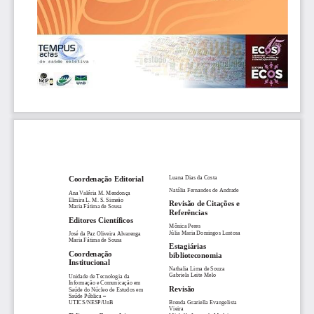
Luana Dias da Costa
Coordenação Editorial
Natália Fernandes de Andrade
Ana Valéria M. Mendonça
Elmira L. M. S. Simeão 
Revisão de Citações e 
Maria Fátima de Sousa
Referências
Editores Científicos
Mônica Peres
Júlia Maria Domingos Lustosa
José da Paz Oliveira Alvarenga
Maria Fátima de Sousa
Estagiárias 
Coordenação 
biblioteconomia
Institucional
Nathalia Lima de Souza
Gabriela Leite Melo
Unidade de Tecnologia da 
Informação e Comunicação em 
Revisão
Saúde do Núcleo de Estudos em 
Saúde Pública 
–
Brenda Graziella Evangelista 
UTICS/NESP/UnB
Vieira