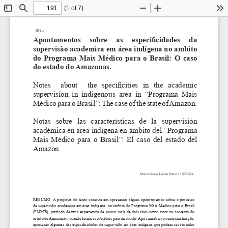
(1 of 7)
Toggle
Find
Zoom
Zoom
To
Sidebar
Out
In
  191 // 
Apontamentos  sobre  as  especificidades  da 
supervisão academica em área indígena no ambito 
do Programa Mais Médico para o Brasil: O caso 
do estado do Amazonas.
Notes    about    the  specificities  in  the  academic 
supervision  in  indigenous  area  in  “Programa  Mais 
Médico para o Brasil”: The case of the state of Amazon.
Notas  sobre  las  características  de  la  supervisión 
académica en área indígena en ámbito del “Programa 
Mais Médico para o Brasil”: El caso del estado del 
Amazon.
Maximiliano Loiola Ponte de SOUZA
1
RESUMO:
A proposta do texto consiste em apresentar alguns apontamentos sobre o processo 
de supervisão acadêmica em área indígena, no âmbito do Programa Mais Médico para o Brasil 
(PMMB), partindo de uma experiência de pouco mais de dois anos como tutor no contexto do 
estado do Amazonas, visando fornecer subsídios para discussão. Após uma breve contextualização, 
apresento algumas das especificidades da supervisão em área indígena que podem ser reunidos 