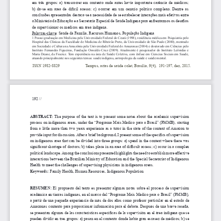
em três grupos: a) transcorrer em contexto onde antes havia importante carência de médicos; 
b) dá-se em área de difícil acesso; c) ocorrer em um cenário político complexo. Dentre as 
conclusões apresentadas destaca-se a necessidade de se estabelecer interações mais efetivas entre 
o Ministério da Educação e a Secretaria Especial de Saúde Indígena para enfrentarmos os desafios 
de supervisionar os médicos em área indígena. 
Palavras-chave: Saúde da Família, Recursos Humanos, População Indígena
1 Possui graduação em Medicina pela Universidade Federal do Ceará (1998), residência médica em Psiquiatria pelo 
Hospital das Clínicas da Faculdade de Medicina de Ribeirão Preto, da Universidade de São Paulo (2000), mestrado 
em Sociedade e Cultura na Amazônia pela Universidade Federal do Amazonas (2004) e doutorado em Ciências pelo 
Instituto Fernandes Figueiras, Fundação Oswaldo Cruz (2009). Atualmente é pesquisador do Instituto Leônidas e 
Maria Deane, da Fiocruz. Tem experiência na área de Saúde Coletiva, com ênfase em Ciencias Sociais em Saude, 
atuando principalmente nos seguintes temas: saude indigena, antropologia da saúde e saúde mental.
ISSN 1982-8829                         
Tempus, actas de saúde colet, Brasília, 9(4),  191-197, dez, 2015.
  192 // 
ABSTRACT: 
The purpose of the text is to present some notes about the academic supervision 
process on indigenous areas, under the “Programa Mais Médico para o Brasil” (PMMB), starting 
from a little more than two years experience as a tutor in the state of the context of Amazon to 
provide input for discussion. After a brief background, I present some of the specifics of supervision 
on indigenous area that can be divided into three groups: a) spend in the context where there was 
significant shortage of doctors; b) takes place in an area of difficult access; c) occur in a complex 
political landscape. Among the conclusions presented highlights the need to establish more effective 
interactions between the Brazilian Ministry of Education and the Special Secretariat of Indigenous 
Health to meet the challenges of supervising physicians in indigenous areas.
Keywords:
 Family Health, Human Resources, Indigenous Population
RESUMEN: 
El propuesto del texto es presentar algunas notas sobre el proceso de supervisión 
académica en tierras indígenas, en el marco del “Programa Mais Médico para o Brasil” (PMMB), 
a partir de una pequeña experiencia de más de dos años como profesor particular en el estado de 
Amazonas contexto para proporcionar información para el debate. Después de una breve reseña, 
se presentan algunas de las características específicas de la supervisión en el área indígena que se 
pueden dividir en tres grupos: a) pasan en el contexto donde había gran escasez de médicos; b) se 