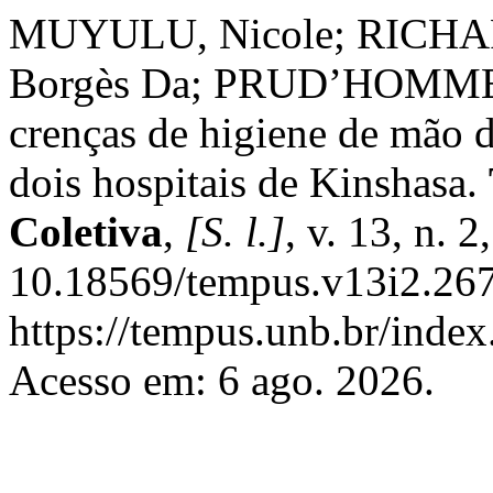
MUYULU, Nicole; RICHAR
Borgès Da; PRUD’HOMME, 
crenças de higiene de mão 
dois hospitais de Kinshasa.
Coletiva
,
[S. l.]
, v. 13, n. 
10.18569/tempus.v13i2.267
https://tempus.unb.br/index
Acesso em: 6 ago. 2026.