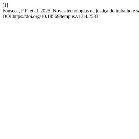
[1]
Fonseca, F.F. et al. 2025. Novas tecnologias na justiça do trabalho e 
DOI:https://doi.org/10.18569/tempus.v13i4.2533.