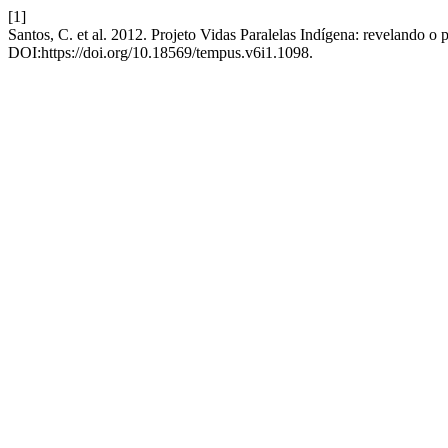
[1]
Santos, C. et al. 2012. Projeto Vidas Paralelas Indígena: revelando o
DOI:https://doi.org/10.18569/tempus.v6i1.1098.