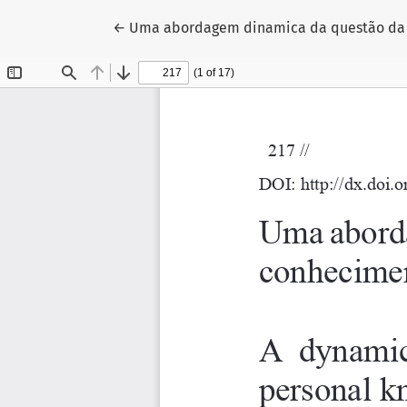
Voltar aos Detalhes do Artigo
←
Uma abordagem dinamica da questão da 